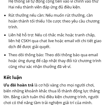
Hệ thống sẽ tự động cộng tiền vào ví chính vào thứ
Hai nếu thành viên đáp ứng đủ điều kiện.
Rút thưởng nếu cần: Nếu muốn rút thưởng, cần
hoàn thành tối thiểu 10x cược theo yêu cầu chương
trình.
Liên hệ hỗ trợ: Nếu có thắc mắc hoặc tranh chấp,
liên hệ CSKH qua chat live hoặc email với chi tiết giao
dịch để được giải quyết.
Theo dõi thông báo: Theo dõi thông báo qua email
hoặc ứng dụng để cập nhật thay đổi từ chương trình
cũng như xác nhận thưởng đã về ví.
Kết luận
Ưu đãi hoàn trả
là cơ hội vàng cho mọi người chơi,
biến những khoảnh khắc thua lỗ thành động lực thắng
lớn. Bằng cách tuân thủ điều kiện chương trình, người
chơi có thể nâng tầm trải nghiệm giải trí của mình.