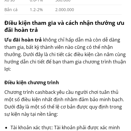
Bắn cá
1.2-2%
2.000.000
Điều kiện tham gia và cách nhận thưởng ưu
đãi hoàn trả
Ưu đãi hoàn trả
không chỉ hấp dẫn mà còn dễ dàng
tham gia, bất kỳ thành viên nào cũng có thể nhận
thưởng. Dưới đây là chi tiết các điều kiện cần nắm cùng
hướng dẫn chi tiết để bạn tham gia chương trình thuận
lợi:
Điều kiện chương trình
Chương trình cashback yêu cầu người chơi tuân thủ
một số điều kiện nhất định nhằm đảm bảo minh bạch.
Dưới đây là một số thể lệ cơ bản được quy định trong
sự kiện này tại nền tảng:
Tài khoản xác thực: Tài khoản phải được xác minh