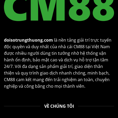
Sau
Ý
Nghĩa
Và
Con
Số
Vàng
doisotrungthuong.com
là nền tảng giải trí trực tuyến
độc quyền và duy nhất của nhà cái CM88 tại Việt Nam
được nhiều người dùng tin tưởng nhờ hệ thống vận
hành ổn định, bảo mật cao và dịch vụ hỗ trợ tận tâm
24/7. Với đa dạng sản phẩm giải trí, giao diện thân
thiện và quy trình giao dịch nhanh chóng, minh bạch,
CM88 cam kết mang đến trải nghiệm an toàn, chuyên
nghiệp và công bằng cho mọi thành viên.
VỀ CHÚNG TÔI