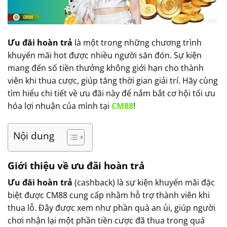
Ưu đãi hoàn trả
là một trong những chương trình
khuyến mãi hot được nhiều người săn đón. Sự kiện
mang đến số tiền thưởng không giới hạn cho thành
viên khi thua cược, giúp tăng thời gian giải trí. Hãy cùng
tìm hiểu chi tiết về ưu đãi này để nắm bắt cơ hội tối ưu
hóa lợi nhuận của mình tại
CM88
!
Nội dung
Giới thiệu về ưu đãi hoàn trả
Ưu đãi hoàn trả
(cashback) là sự kiện khuyến mãi đặc
biệt được CM88 cung cấp nhằm hỗ trợ thành viên khi
thua lỗ. Đây được xem như phần quà an ủi, giúp người
chơi nhận lại một phần tiền cược đã thua trong quá