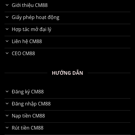
Giới thiệu CM88
Giấy phép hoạt động
Hợp tác mở đại lý
Liên hệ CM88
CEO CM88
HƯỚNG DẪN
Đăng ký CM88
Đăng nhập CM88
Nạp tiền CM88
Rút tiền CM88