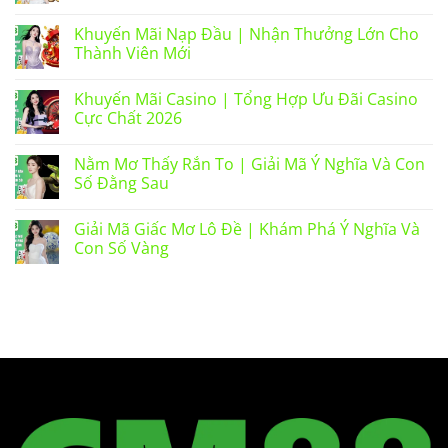
Không
có
Khuyến Mãi Nạp Đầu | Nhận Thưởng Lớn Cho
bình
luận
Thành Viên Mới
ở
Ưu
Không
Đãi
có
Khuyến Mãi Casino | Tổng Hợp Ưu Đãi Casino
Hoàn
bình
Trả
luận
Cực Chất 2026
|
ở
Hoàn
Khuyến
Không
Tiền
Mãi
có
Nằm Mơ Thấy Rắn To | Giải Mã Ý Nghĩa Và Con
Không
Nạp
bình
Giới
Đầu
luận
Số Đằng Sau
Hạn
|
ở
Cho
Nhận
Khuyến
Không
Người
Thưởng
Mãi
có
Giải Mã Giấc Mơ Lô Đề | Khám Phá Ý Nghĩa Và
Chơi
Lớn
Casino
bình
Cho
|
luận
Con Số Vàng
Thành
Tổng
ở
Viên
Hợp
Nằm
Không
Mới
Ưu
Mơ
có
Đãi
Thấy
bình
Casino
Rắn
luận
Cực
To
ở
Chất
|
Giải
2026
Giải
Mã
Mã
Giấc
Ý
Mơ
Nghĩa
Lô
Và
Đề
Con
|
Số
Khám
Đằng
Phá