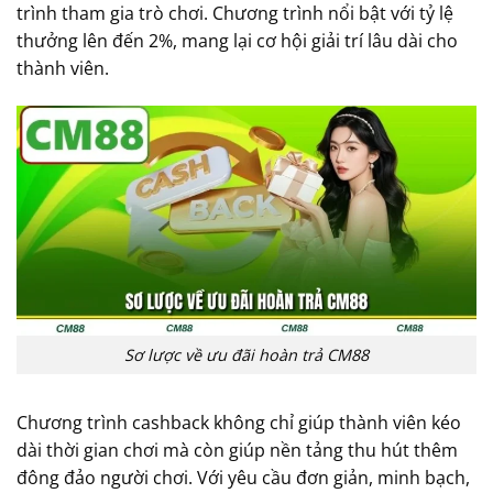
trình tham gia trò chơi. Chương trình nổi bật với tỷ lệ
thưởng lên đến 2%, mang lại cơ hội giải trí lâu dài cho
thành viên.
Sơ lược về ưu đãi hoàn trả CM88
Chương trình cashback không chỉ giúp thành viên kéo
dài thời gian chơi mà còn giúp nền tảng thu hút thêm
đông đảo người chơi. Với yêu cầu đơn giản, minh bạch,