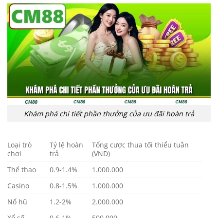
Khám phá chi tiết phần thưởng của ưu đãi hoàn trả
Loại trò
Tỷ lệ hoàn
Tổng cược thua tối thiểu tuần
chơi
trả
(VNĐ)
Thể thao
0.9-1.4%
1.000.000
Casino
0.8-1.5%
1.000.000
Nổ hũ
1.2-2%
2.000.000
Xổ số
0.6-1%
500.000