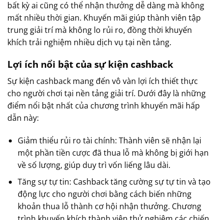
bất kỳ ai cũng có thể nhận thưởng dễ dàng mà không
mất nhiều thời gian. Khuyến mãi giúp thành viên tập
trung giải trí mà không lo rủi ro, đồng thời khuyến
khích trải nghiệm nhiều dịch vụ tại nền tảng.
Lợi ích nổi bật của sự kiện cashback
Sự kiện cashback mang đến vô vàn lợi ích thiết thực
cho người chơi tại nền tảng giải trí. Dưới đây là những
điểm nổi bật nhất của chương trình khuyến mãi hấp
dẫn này:
Giảm thiểu rủi ro tài chính: Thành viên sẽ nhận lại
một phần tiền cược đã thua lỗ mà không bị giới hạn
về số lượng, giúp duy trì vốn liếng lâu dài.
Tăng sự tự tin: Cashback tăng cường sự tự tin và tạo
động lực cho người chơi bằng cách biến những
khoản thua lỗ thành cơ hội nhận thưởng. Chương
trình khuyến khích thành viên thử nghiệm các chiến