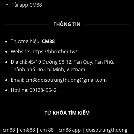
Tải app CM88
THÔNG TIN
Thương hiệu:
CM88
Website:
https://bbrother.tw/
Địa chỉ: 45/19 Đường Số 12, Tân Quý, Tân Phú,
Thành phố Hồ Chí Minh, Vietnam
Email:
cm88doisotrungthuong@gmail.com
Hotline: 0912849542
TỪ KHÓA TÌM KIẾM
cm88 | cm888 | cm 88 | cm88 app | doisotrungthuong |